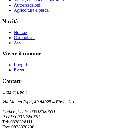
Autorizzazioni
Agricoltura e pesca
Novità
Notizie
Comunicati
Avvisi
Vivere il comune
Luoghi
Eventi
Contatti
Città di Eboli
Via Matteo Ripa, 49 84025 – Eboli (Sa)
Codice fiscale: 00318580651
P.IVA: 00318580651
Tel: 0828328111
Fax: 0828328200