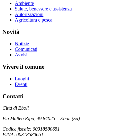
Ambiente
Salute, benessere e assistenza
Autorizzazioni
Agricoltura e pesca
Novità
Notizie
Comunicati
Avvisi
Vivere il comune
Luoghi
Eventi
Contatti
Città di Eboli
Via Matteo Ripa, 49 84025 – Eboli (Sa)
Codice fiscale: 00318580651
P.IVA: 00318580651