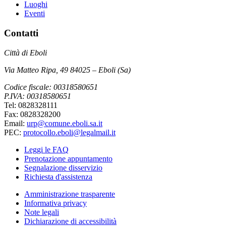
Luoghi
Eventi
Contatti
Città di Eboli
Via Matteo Ripa, 49 84025 – Eboli (Sa)
Codice fiscale: 00318580651
P.IVA: 00318580651
Tel: 0828328111
Fax: 0828328200
Email:
urp@comune.eboli.sa.it
PEC:
protocollo.eboli@legalmail.it
Leggi le FAQ
Prenotazione appuntamento
Segnalazione disservizio
Richiesta d'assistenza
Amministrazione trasparente
Informativa privacy
Note legali
Dichiarazione di accessibilità