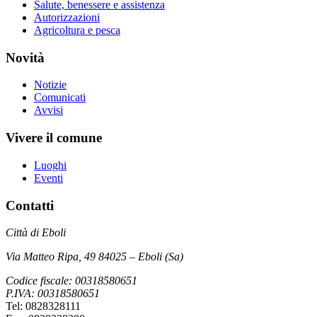
Salute, benessere e assistenza
Autorizzazioni
Agricoltura e pesca
Novità
Notizie
Comunicati
Avvisi
Vivere il comune
Luoghi
Eventi
Contatti
Città di Eboli
Via Matteo Ripa, 49 84025 – Eboli (Sa)
Codice fiscale: 00318580651
P.IVA: 00318580651
Tel: 0828328111