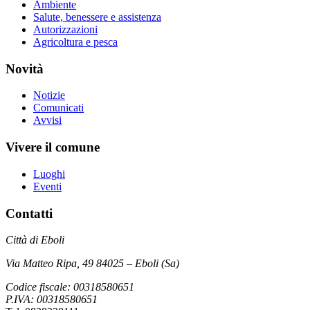
Ambiente
Salute, benessere e assistenza
Autorizzazioni
Agricoltura e pesca
Novità
Notizie
Comunicati
Avvisi
Vivere il comune
Luoghi
Eventi
Contatti
Città di Eboli
Via Matteo Ripa, 49 84025 – Eboli (Sa)
Codice fiscale: 00318580651
P.IVA: 00318580651