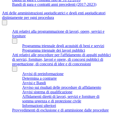
Bandi di gara e contratti anni precedenti (2017-2023)
Atti delle amministrazioni aggiudicatrici e degli enti aggiudicatori
distintamente per ogni procedura
Atti relativi alla programmazione di lavori, opere, servizi e
forniture
Programma triennale degli acquisiti di beni e servizi
Programma triennale dei lavori pubblici
Atti relativi alle procedure per l'affidamento di appalti pubblici
di servizi, forniture, lavori e opere, di concorsi pubblici di
progettazione, di concorsi di idee e di concessioni
Avvisi di preinformazione
Determina a contrarre
Avvisi e Bandi
Avviso sui risultati delle procedure di affidamento
Avvisi sistema di qualificazione
Affidamenti diretti di lavori, servizi e forniture di
somma urgenza e di protezione civile
Informazioni ulteriori
Provvedimenti di esclusione e di ammissione dalle procedure