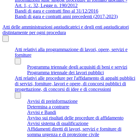
Art. 1, c. 32, Legge n. 190/2012
Bandi di gara e contratti fino al 31/12/2016
Bandi di gara e contratti anni precedenti (2017-2023)
Atti delle amministrazioni aggiudicatrici e degli enti aggiudicatori
distintamente per ogni procedura
Atti relativi alla programmazione di lavori, opere, servizi e
forniture
Programma triennale degli acquisiti di beni e servizi
Programma triennale dei lavori pubblici
Atti relativi alle procedure per l'affidamento di appalti pubblici
di servizi, forniture, lavori e opere, di concorsi pubblici di
progettazione, di concorsi di idee e di concessioni
Avvisi di preinformazione
Determina a contrarre
Avvisi e Bandi
Avviso sui risultati delle procedure di affidamento
Avvisi sistema di qualificazione
Affidamenti diretti di lavori, servizi e forniture di
somma urgenza e di protezione civile