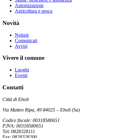
Autorizzazioni
Agricoltura e pesca
Novità
Notizie
Comunicati
Avvisi
Vivere il comune
Luoghi
Eventi
Contatti
Città di Eboli
Via Matteo Ripa, 49 84025 – Eboli (Sa)
Codice fiscale: 00318580651
P.IVA: 00318580651
Tel: 0828328111
Fax: 0828328200