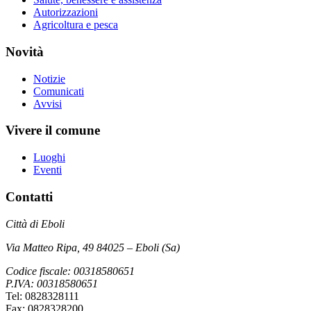
Autorizzazioni
Agricoltura e pesca
Novità
Notizie
Comunicati
Avvisi
Vivere il comune
Luoghi
Eventi
Contatti
Città di Eboli
Via Matteo Ripa, 49 84025 – Eboli (Sa)
Codice fiscale: 00318580651
P.IVA: 00318580651
Tel: 0828328111
Fax: 0828328200