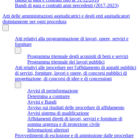
Bandi di gara e contratti anni precedenti (2017-2023)
Atti delle amministrazioni aggiudicatrici e degli enti aggiudicatori
distintamente per ogni procedura
Atti relativi alla programmazione di lavori, opere, servizi e
forniture
Programma triennale degli acquisiti di beni e servizi
Programma triennale dei lavori pubblici
Atti relativi alle procedure per l'affidamento di appalti pubblici
di servizi, forniture, lavori e opere, di concorsi pubblici di
progettazione, di concorsi di idee e di concessioni
Avvisi di preinformazione
Determina a contrarre
Avvisi e Bandi
Avviso sui risultati delle procedure di affidamento
Avvisi sistema di qualificazione
Affidamenti diretti di lavori, servizi e forniture di
somma urgenza e di protezione civile
Informazioni ulteriori
Provvedimenti di esclusione e di ammissione dalle procedure