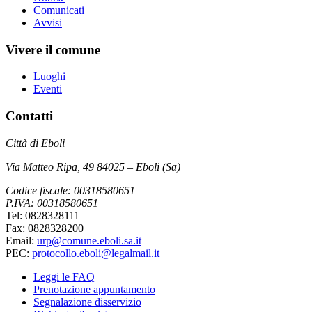
Comunicati
Avvisi
Vivere il comune
Luoghi
Eventi
Contatti
Città di Eboli
Via Matteo Ripa, 49 84025 – Eboli (Sa)
Codice fiscale: 00318580651
P.IVA: 00318580651
Tel: 0828328111
Fax: 0828328200
Email:
urp@comune.eboli.sa.it
PEC:
protocollo.eboli@legalmail.it
Leggi le FAQ
Prenotazione appuntamento
Segnalazione disservizio