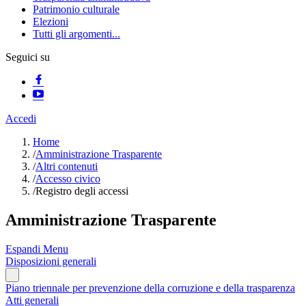
Patrimonio culturale
Elezioni
Tutti gli argomenti...
Seguici su
Accedi
Home
/
Amministrazione Trasparente
/
Altri contenuti
/
Accesso civico
/
Registro degli accessi
Amministrazione Trasparente
Espandi Menu
Disposizioni generali
Piano triennale per prevenzione della corruzione e della trasparenza
Atti generali