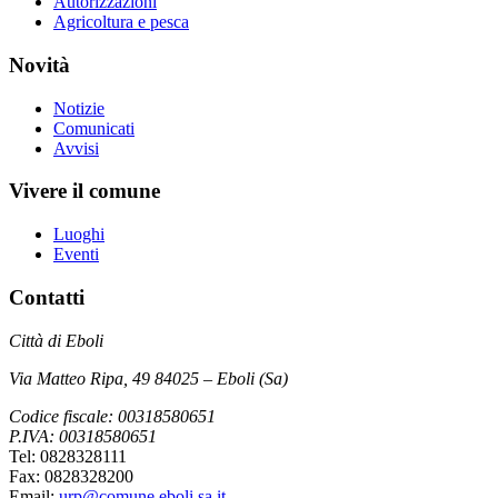
Autorizzazioni
Agricoltura e pesca
Novità
Notizie
Comunicati
Avvisi
Vivere il comune
Luoghi
Eventi
Contatti
Città di Eboli
Via Matteo Ripa, 49 84025 – Eboli (Sa)
Codice fiscale: 00318580651
P.IVA: 00318580651
Tel: 0828328111
Fax: 0828328200
Email:
urp@comune.eboli.sa.it