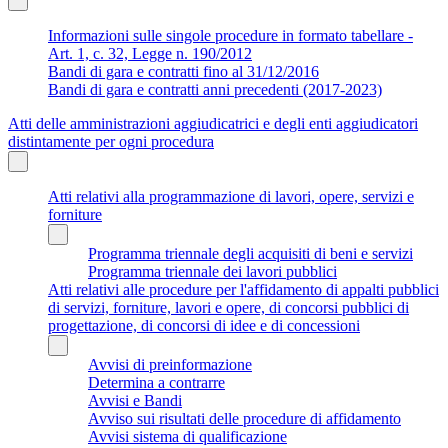
Informazioni sulle singole procedure in formato tabellare -
Art. 1, c. 32, Legge n. 190/2012
Bandi di gara e contratti fino al 31/12/2016
Bandi di gara e contratti anni precedenti (2017-2023)
Atti delle amministrazioni aggiudicatrici e degli enti aggiudicatori
distintamente per ogni procedura
Atti relativi alla programmazione di lavori, opere, servizi e
forniture
Programma triennale degli acquisiti di beni e servizi
Programma triennale dei lavori pubblici
Atti relativi alle procedure per l'affidamento di appalti pubblici
di servizi, forniture, lavori e opere, di concorsi pubblici di
progettazione, di concorsi di idee e di concessioni
Avvisi di preinformazione
Determina a contrarre
Avvisi e Bandi
Avviso sui risultati delle procedure di affidamento
Avvisi sistema di qualificazione