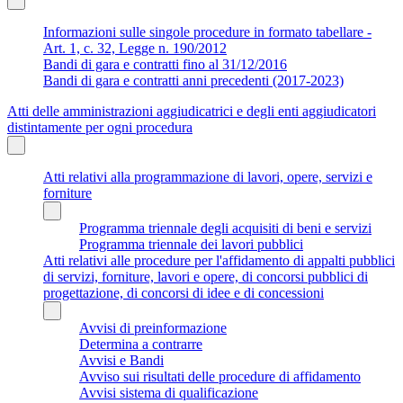
Informazioni sulle singole procedure in formato tabellare -
Art. 1, c. 32, Legge n. 190/2012
Bandi di gara e contratti fino al 31/12/2016
Bandi di gara e contratti anni precedenti (2017-2023)
Atti delle amministrazioni aggiudicatrici e degli enti aggiudicatori
distintamente per ogni procedura
Atti relativi alla programmazione di lavori, opere, servizi e
forniture
Programma triennale degli acquisiti di beni e servizi
Programma triennale dei lavori pubblici
Atti relativi alle procedure per l'affidamento di appalti pubblici
di servizi, forniture, lavori e opere, di concorsi pubblici di
progettazione, di concorsi di idee e di concessioni
Avvisi di preinformazione
Determina a contrarre
Avvisi e Bandi
Avviso sui risultati delle procedure di affidamento
Avvisi sistema di qualificazione