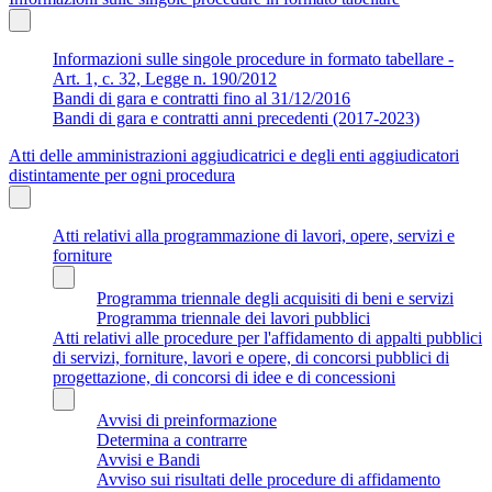
Informazioni sulle singole procedure in formato tabellare -
Art. 1, c. 32, Legge n. 190/2012
Bandi di gara e contratti fino al 31/12/2016
Bandi di gara e contratti anni precedenti (2017-2023)
Atti delle amministrazioni aggiudicatrici e degli enti aggiudicatori
distintamente per ogni procedura
Atti relativi alla programmazione di lavori, opere, servizi e
forniture
Programma triennale degli acquisiti di beni e servizi
Programma triennale dei lavori pubblici
Atti relativi alle procedure per l'affidamento di appalti pubblici
di servizi, forniture, lavori e opere, di concorsi pubblici di
progettazione, di concorsi di idee e di concessioni
Avvisi di preinformazione
Determina a contrarre
Avvisi e Bandi
Avviso sui risultati delle procedure di affidamento