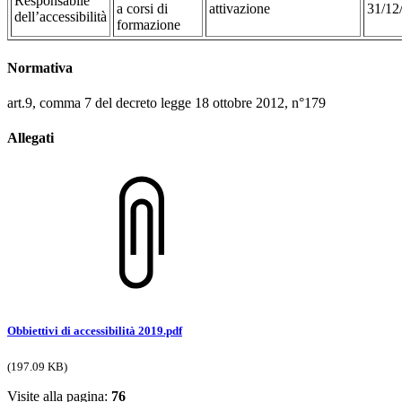
Responsabile
a corsi di
attivazione
31/12
dell’accessibilità
formazione
Normativa
art.9, comma 7 del decreto legge 18 ottobre 2012, n°179
Allegati
Obbiettivi di accessibilità 2019.pdf
(197.09 KB)
Visite alla pagina:
76