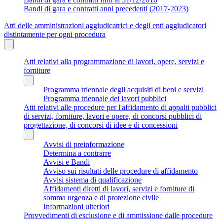
Bandi di gara e contratti anni precedenti (2017-2023)
Atti delle amministrazioni aggiudicatrici e degli enti aggiudicatori
distintamente per ogni procedura
Atti relativi alla programmazione di lavori, opere, servizi e
forniture
Programma triennale degli acquisiti di beni e servizi
Programma triennale dei lavori pubblici
Atti relativi alle procedure per l'affidamento di appalti pubblici
di servizi, forniture, lavori e opere, di concorsi pubblici di
progettazione, di concorsi di idee e di concessioni
Avvisi di preinformazione
Determina a contrarre
Avvisi e Bandi
Avviso sui risultati delle procedure di affidamento
Avvisi sistema di qualificazione
Affidamenti diretti di lavori, servizi e forniture di
somma urgenza e di protezione civile
Informazioni ulteriori
Provvedimenti di esclusione e di ammissione dalle procedure