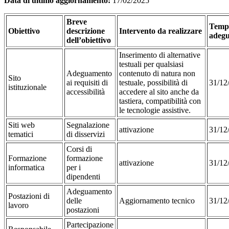
Data di ultimo aggiornamento:
17/02/2025
Breve
Tempi
Obiettivo
descrizione
Intervento da realizzare
adeg
dell’obiettivo
Inserimento di alternative
testuali per qualsiasi
Adeguamento
contenuto di natura non
Sito
ai requisiti di
testuale, possibilità di
31/12
istituzionale
accessibilità
accedere al sito anche da
tastiera, compatibilità con
le tecnologie assistive.
Siti web
Segnalazione
attivazione
31/12
tematici
di disservizi
Corsi di
Formazione
formazione
attivazione
31/12
informatica
per i
dipendenti
Adeguamento
Postazioni di
delle
Aggiornamento tecnico
31/12
lavoro
postazioni
Partecipazione