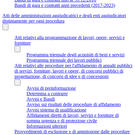
Bandi di gara e contratti anni precedenti (2017-2023)
Atti delle amministrazioni aggiudicatrici e degli enti aggiudicatori
distintamente per ogni procedura
Atti relativi alla programmazione di lavori, opere, servizi e
forniture
Programma triennale degli acquisiti di beni e servizi
Programma triennale dei lavori pubblici
Atti relativi alle procedure per l'affidamento di appalti pubblici
di servizi, forniture, lavori e opere, di concorsi pubblici di
progettazione, di concorsi di idee e di concessioni
Avvisi di preinformazione
Determina a contrarre
Avvisi e Bandi
Avviso sui risultati delle procedure di affidamento
Avvisi sistema di qualificazione
Affidamenti diretti di lavori, servizi e forniture di
somma urgenza e di protezione civile
Informazioni ulteriori
Provvedimenti di esclusione e di ammissione dalle procedure