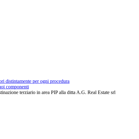
tori distintamente per ogni procedura
suoi componenti
azione terziario in area PIP alla ditta A.G. Real Estate srl