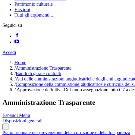
Patrimonio culturale
Elezioni
Tutti gli argomenti...
Seguici su
Accedi
Home
/
Amministrazione Trasparente
/
Bandi di gara e contratti
/
Atti delle amministrazioni aggiudicatrici e degli enti aggiudica
/
Composizione della commissione giudicatrice e curricula dei 
/
Approvazione definitiva IX bando assegnazione lotto C7 a destin
Amministrazione Trasparente
Espandi Menu
Disposizioni generali
Piano triennale per prevenzione della corruzione e della trasparenza