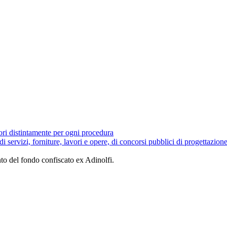
tori distintamente per ogni procedura
 di servizi, forniture, lavori e opere, di concorsi pubblici di progettazion
to del fondo confiscato ex Adinolfi.