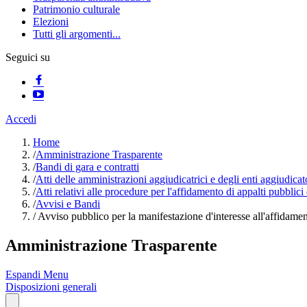
Patrimonio culturale
Elezioni
Tutti gli argomenti...
Seguici su
Accedi
Home
/
Amministrazione Trasparente
/
Bandi di gara e contratti
/
Atti delle amministrazioni aggiudicatrici e degli enti aggiudica
/
Atti relativi alle procedure per l'affidamento di appalti pubblici
/
Avvisi e Bandi
/
Avviso pubblico per la manifestazione d'interesse all'affidamen
Amministrazione Trasparente
Espandi Menu
Disposizioni generali