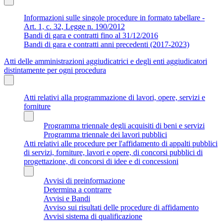
Informazioni sulle singole procedure in formato tabellare -
Art. 1, c. 32, Legge n. 190/2012
Bandi di gara e contratti fino al 31/12/2016
Bandi di gara e contratti anni precedenti (2017-2023)
Atti delle amministrazioni aggiudicatrici e degli enti aggiudicatori
distintamente per ogni procedura
Atti relativi alla programmazione di lavori, opere, servizi e
forniture
Programma triennale degli acquisiti di beni e servizi
Programma triennale dei lavori pubblici
Atti relativi alle procedure per l'affidamento di appalti pubblici
di servizi, forniture, lavori e opere, di concorsi pubblici di
progettazione, di concorsi di idee e di concessioni
Avvisi di preinformazione
Determina a contrarre
Avvisi e Bandi
Avviso sui risultati delle procedure di affidamento
Avvisi sistema di qualificazione