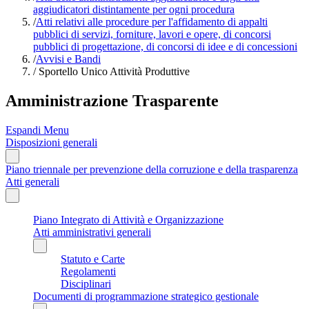
aggiudicatori distintamente per ogni procedura
/
Atti relativi alle procedure per l'affidamento di appalti
pubblici di servizi, forniture, lavori e opere, di concorsi
pubblici di progettazione, di concorsi di idee e di concessioni
/
Avvisi e Bandi
/
Sportello Unico Attività Produttive
Amministrazione Trasparente
Espandi Menu
Disposizioni generali
Piano triennale per prevenzione della corruzione e della trasparenza
Atti generali
Piano Integrato di Attività e Organizzazione
Atti amministrativi generali
Statuto e Carte
Regolamenti
Disciplinari
Documenti di programmazione strategico gestionale