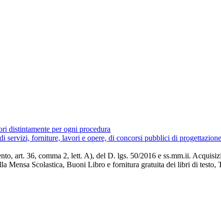
tori distintamente per ogni procedura
 di servizi, forniture, lavori e opere, di concorsi pubblici di progettazion
nto, art. 36, comma 2, lett. A), del D. lgs. 50/2016 e ss.mm.ii. Acqui
lla Mensa Scolastica, Buoni Libro e fornitura gratuita dei libri di testo