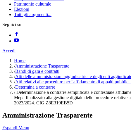
Patrimonio culturale
Elezioni
Tutti gli argomenti...
Seguici su
Accedi
Home
/
Amministrazione Trasparente
/
Bandi di gara e contratti
/
Atti delle amministrazioni aggiudicatrici e degli enti aggiudica
/
Atti relativi alle procedure per l'affidamento di appalti pubblici
/
Determina a contrarre
/
Determinazione a contrarre semplificata e contestuale affidame
Mepa finalizzato alla gestione digitale delle procedure relative a
2023/2024. CIG Z8E319EB5D
Amministrazione Trasparente
Espandi Menu