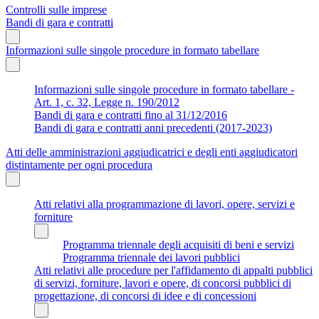
Controlli sulle imprese
Bandi di gara e contratti
Informazioni sulle singole procedure in formato tabellare
Informazioni sulle singole procedure in formato tabellare -
Art. 1, c. 32, Legge n. 190/2012
Bandi di gara e contratti fino al 31/12/2016
Bandi di gara e contratti anni precedenti (2017-2023)
Atti delle amministrazioni aggiudicatrici e degli enti aggiudicatori
distintamente per ogni procedura
Atti relativi alla programmazione di lavori, opere, servizi e
forniture
Programma triennale degli acquisiti di beni e servizi
Programma triennale dei lavori pubblici
Atti relativi alle procedure per l'affidamento di appalti pubblici
di servizi, forniture, lavori e opere, di concorsi pubblici di
progettazione, di concorsi di idee e di concessioni