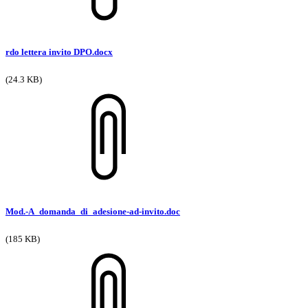
rdo lettera invito DPO.docx
(24.3 KB)
Mod.-A_domanda_di_adesione-ad-invito.doc
(185 KB)