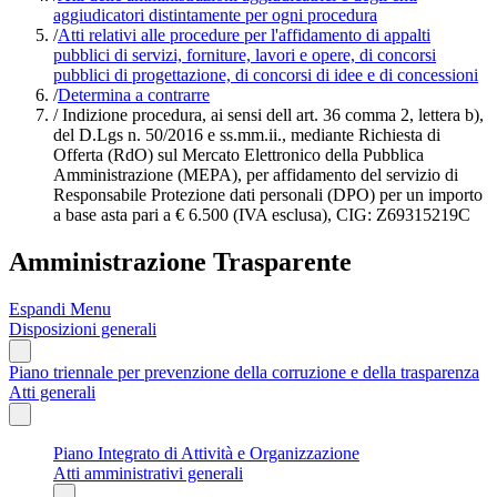
aggiudicatori distintamente per ogni procedura
/
Atti relativi alle procedure per l'affidamento di appalti
pubblici di servizi, forniture, lavori e opere, di concorsi
pubblici di progettazione, di concorsi di idee e di concessioni
/
Determina a contrarre
/
Indizione procedura, ai sensi dell art. 36 comma 2, lettera b),
del D.Lgs n. 50/2016 e ss.mm.ii., mediante Richiesta di
Offerta (RdO) sul Mercato Elettronico della Pubblica
Amministrazione (MEPA), per affidamento del servizio di
Responsabile Protezione dati personali (DPO) per un importo
a base asta pari a € 6.500 (IVA esclusa), CIG: Z69315219C
Amministrazione Trasparente
Espandi Menu
Disposizioni generali
Piano triennale per prevenzione della corruzione e della trasparenza
Atti generali
Piano Integrato di Attività e Organizzazione
Atti amministrativi generali