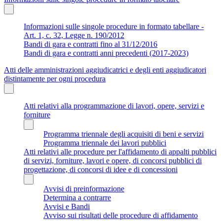
Informazioni sulle singole procedure in formato tabellare -
Art. 1, c. 32, Legge n. 190/2012
Bandi di gara e contratti fino al 31/12/2016
Bandi di gara e contratti anni precedenti (2017-2023)
Atti delle amministrazioni aggiudicatrici e degli enti aggiudicatori
distintamente per ogni procedura
Atti relativi alla programmazione di lavori, opere, servizi e
forniture
Programma triennale degli acquisiti di beni e servizi
Programma triennale dei lavori pubblici
Atti relativi alle procedure per l'affidamento di appalti pubblici
di servizi, forniture, lavori e opere, di concorsi pubblici di
progettazione, di concorsi di idee e di concessioni
Avvisi di preinformazione
Determina a contrarre
Avvisi e Bandi
Avviso sui risultati delle procedure di affidamento