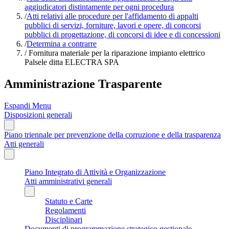
aggiudicatori distintamente per ogni procedura
/
Atti relativi alle procedure per l'affidamento di appalti
pubblici di servizi, forniture, lavori e opere, di concorsi
pubblici di progettazione, di concorsi di idee e di concessioni
/
Determina a contrarre
/
Fornitura materiale per la riparazione impianto elettrico
Palsele ditta ELECTRA SPA
Amministrazione Trasparente
Espandi Menu
Disposizioni generali
Piano triennale per prevenzione della corruzione e della trasparenza
Atti generali
Piano Integrato di Attività e Organizzazione
Atti amministrativi generali
Statuto e Carte
Regolamenti
Disciplinari
Documenti di programmazione strategico gestionale