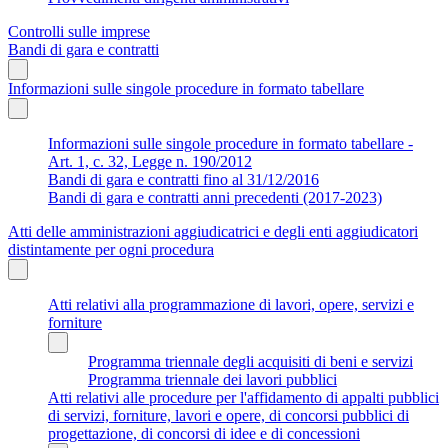
Controlli sulle imprese
Bandi di gara e contratti
Informazioni sulle singole procedure in formato tabellare
Informazioni sulle singole procedure in formato tabellare -
Art. 1, c. 32, Legge n. 190/2012
Bandi di gara e contratti fino al 31/12/2016
Bandi di gara e contratti anni precedenti (2017-2023)
Atti delle amministrazioni aggiudicatrici e degli enti aggiudicatori
distintamente per ogni procedura
Atti relativi alla programmazione di lavori, opere, servizi e
forniture
Programma triennale degli acquisiti di beni e servizi
Programma triennale dei lavori pubblici
Atti relativi alle procedure per l'affidamento di appalti pubblici
di servizi, forniture, lavori e opere, di concorsi pubblici di
progettazione, di concorsi di idee e di concessioni