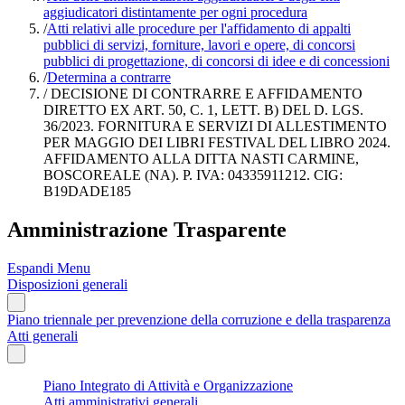
aggiudicatori distintamente per ogni procedura
/
Atti relativi alle procedure per l'affidamento di appalti
pubblici di servizi, forniture, lavori e opere, di concorsi
pubblici di progettazione, di concorsi di idee e di concessioni
/
Determina a contrarre
/
DECISIONE DI CONTRARRE E AFFIDAMENTO
DIRETTO EX ART. 50, C. 1, LETT. B) DEL D. LGS.
36/2023. FORNITURA E SERVIZI DI ALLESTIMENTO
PER MAGGIO DEI LIBRI FESTIVAL DEL LIBRO 2024.
AFFIDAMENTO ALLA DITTA NASTI CARMINE,
BOSCOREALE (NA). P. IVA: 04335911212. CIG:
B19DADE185
Amministrazione Trasparente
Espandi Menu
Disposizioni generali
Piano triennale per prevenzione della corruzione e della trasparenza
Atti generali
Piano Integrato di Attività e Organizzazione
Atti amministrativi generali