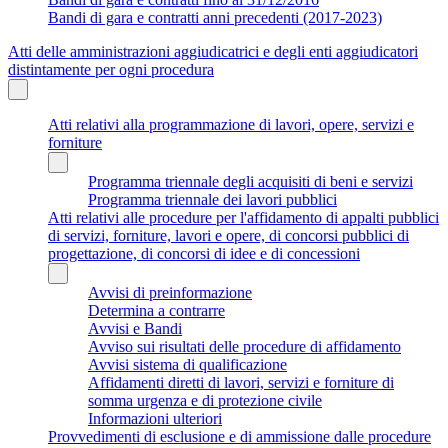
Bandi di gara e contratti anni precedenti (2017-2023)
Atti delle amministrazioni aggiudicatrici e degli enti aggiudicatori
distintamente per ogni procedura
Atti relativi alla programmazione di lavori, opere, servizi e
forniture
Programma triennale degli acquisiti di beni e servizi
Programma triennale dei lavori pubblici
Atti relativi alle procedure per l'affidamento di appalti pubblici
di servizi, forniture, lavori e opere, di concorsi pubblici di
progettazione, di concorsi di idee e di concessioni
Avvisi di preinformazione
Determina a contrarre
Avvisi e Bandi
Avviso sui risultati delle procedure di affidamento
Avvisi sistema di qualificazione
Affidamenti diretti di lavori, servizi e forniture di
somma urgenza e di protezione civile
Informazioni ulteriori
Provvedimenti di esclusione e di ammissione dalle procedure