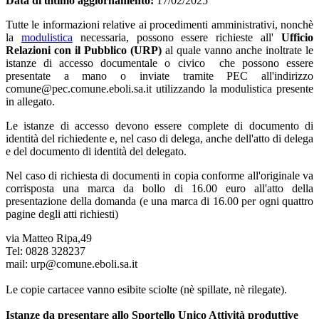
Data di ultimo aggiornamento:
17/02/2025
Tutte le informazioni relative ai procedimenti amministrativi, nonchè
la
modulistica
necessaria, possono essere richieste all'
Ufficio
Relazioni con il Pubblico (URP)
al quale vanno anche inoltrate le
istanze di accesso documentale o civico che possono essere
presentate a mano o inviate tramite PEC all'indirizzo
comune@pec.comune.eboli.sa.it utilizzando la modulistica presente
in allegato.
Le istanze di accesso devono essere complete di documento di
identità del richiedente e, nel caso di delega, anche dell'atto di delega
e del documento di identità del delegato.
Nel caso di richiesta di documenti in copia conforme all'originale va
corrisposta una marca da bollo di 16.00 euro all'atto della
presentazione della domanda (e una marca di 16.00 per ogni quattro
pagine degli atti richiesti)
via Matteo Ripa,49
Tel: 0828 328237
mail: urp@comune.eboli.sa.it
Le copie cartacee vanno esibite sciolte (nè spillate, nè rilegate).
Istanze da presentare allo Sportello Unico Attività produttive