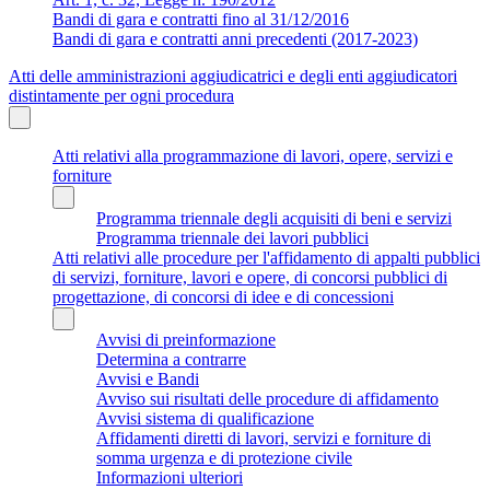
Bandi di gara e contratti fino al 31/12/2016
Bandi di gara e contratti anni precedenti (2017-2023)
Atti delle amministrazioni aggiudicatrici e degli enti aggiudicatori
distintamente per ogni procedura
Atti relativi alla programmazione di lavori, opere, servizi e
forniture
Programma triennale degli acquisiti di beni e servizi
Programma triennale dei lavori pubblici
Atti relativi alle procedure per l'affidamento di appalti pubblici
di servizi, forniture, lavori e opere, di concorsi pubblici di
progettazione, di concorsi di idee e di concessioni
Avvisi di preinformazione
Determina a contrarre
Avvisi e Bandi
Avviso sui risultati delle procedure di affidamento
Avvisi sistema di qualificazione
Affidamenti diretti di lavori, servizi e forniture di
somma urgenza e di protezione civile
Informazioni ulteriori