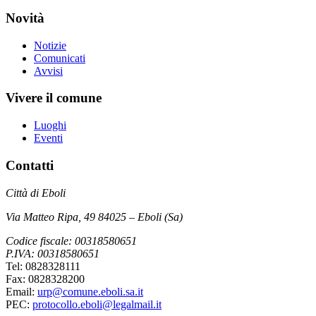
Novità
Notizie
Comunicati
Avvisi
Vivere il comune
Luoghi
Eventi
Contatti
Città di Eboli
Via Matteo Ripa, 49 84025 – Eboli (Sa)
Codice fiscale: 00318580651
P.IVA: 00318580651
Tel: 0828328111
Fax: 0828328200
Email:
urp@comune.eboli.sa.it
PEC:
protocollo.eboli@legalmail.it