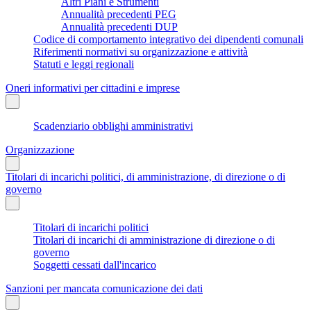
Altri Piani e Strumenti
Annualità precedenti PEG
Annualità precedenti DUP
Codice di comportamento integrativo dei dipendenti comunali
Riferimenti normativi su organizzazione e attività
Statuti e leggi regionali
Oneri informativi per cittadini e imprese
Scadenziario obblighi amministrativi
Organizzazione
Titolari di incarichi politici, di amministrazione, di direzione o di
governo
Titolari di incarichi politici
Titolari di incarichi di amministrazione di direzione o di
governo
Soggetti cessati dall'incarico
Sanzioni per mancata comunicazione dei dati