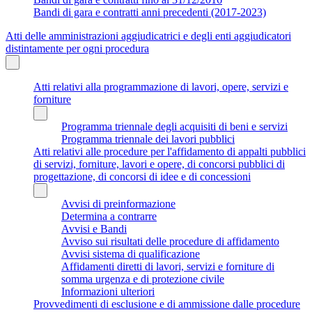
Bandi di gara e contratti anni precedenti (2017-2023)
Atti delle amministrazioni aggiudicatrici e degli enti aggiudicatori
distintamente per ogni procedura
Atti relativi alla programmazione di lavori, opere, servizi e
forniture
Programma triennale degli acquisiti di beni e servizi
Programma triennale dei lavori pubblici
Atti relativi alle procedure per l'affidamento di appalti pubblici
di servizi, forniture, lavori e opere, di concorsi pubblici di
progettazione, di concorsi di idee e di concessioni
Avvisi di preinformazione
Determina a contrarre
Avvisi e Bandi
Avviso sui risultati delle procedure di affidamento
Avvisi sistema di qualificazione
Affidamenti diretti di lavori, servizi e forniture di
somma urgenza e di protezione civile
Informazioni ulteriori
Provvedimenti di esclusione e di ammissione dalle procedure