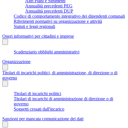
Altri Piani e Strumenti
Annualità precedenti PEG
Annualità precedenti DUP
Codice di comportamento integrativo dei dipendenti comunali
Riferimenti normativi su organizzazione e attività
Statuti e leggi regionali
Oneri informativi per cittadini e imprese
Scadenziario obblighi amministrativi
Organizzazione
Titolari di incarichi politici, di amministrazione, di direzione o di
governo
Titolari di incarichi politici
Titolari di incarichi di amministrazione di direzione o di
governo
Soggetti cessati dall'incarico
Sanzioni per mancata comunicazione dei dati