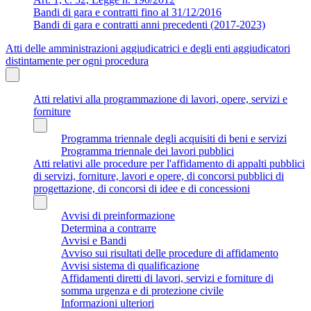
Bandi di gara e contratti fino al 31/12/2016
Bandi di gara e contratti anni precedenti (2017-2023)
Atti delle amministrazioni aggiudicatrici e degli enti aggiudicatori
distintamente per ogni procedura
Atti relativi alla programmazione di lavori, opere, servizi e
forniture
Programma triennale degli acquisiti di beni e servizi
Programma triennale dei lavori pubblici
Atti relativi alle procedure per l'affidamento di appalti pubblici
di servizi, forniture, lavori e opere, di concorsi pubblici di
progettazione, di concorsi di idee e di concessioni
Avvisi di preinformazione
Determina a contrarre
Avvisi e Bandi
Avviso sui risultati delle procedure di affidamento
Avvisi sistema di qualificazione
Affidamenti diretti di lavori, servizi e forniture di
somma urgenza e di protezione civile
Informazioni ulteriori