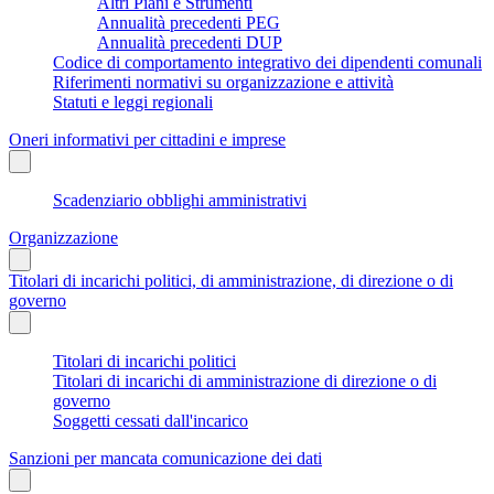
Altri Piani e Strumenti
Annualità precedenti PEG
Annualità precedenti DUP
Codice di comportamento integrativo dei dipendenti comunali
Riferimenti normativi su organizzazione e attività
Statuti e leggi regionali
Oneri informativi per cittadini e imprese
Scadenziario obblighi amministrativi
Organizzazione
Titolari di incarichi politici, di amministrazione, di direzione o di
governo
Titolari di incarichi politici
Titolari di incarichi di amministrazione di direzione o di
governo
Soggetti cessati dall'incarico
Sanzioni per mancata comunicazione dei dati