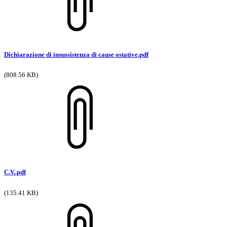
Dichiarazione di insussistenza di cause ostative.pdf
(808.56 KB)
C.V..pdf
(135.41 KB)