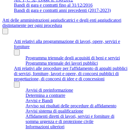
Bandi di gara e contratti fino al 31/12/2016
Bandi di gara e contratti anni precedenti (2017-2023)
Atti delle amministrazioni aggiudicatrici e degli enti aggiudicatori
distintamente per ogni procedura
Atti relativi alla programmazione di lavori, opere, servizi e
forniture
Programma triennale degli acquisiti di beni e servizi
Programma triennale dei lavori pubblici
Atti relativi alle procedure per l'affidamento di appalti pubblici
di servizi, forniture, lavori e opere, di concorsi pubblici di
progettazione, di concorsi di idee e di concessioni
Avvisi di preinformazione
Determina a contrarre
Avvisi e Bandi
Avviso sui risultati delle procedure di affidamento
Avvisi sistema di qualificazione
Affidamenti diretti di lavori, servizi e forniture di
somma urgenza e di protezione civile
Informazioni ulteriori