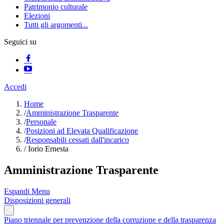
Patrimonio culturale
Elezioni
Tutti gli argomenti...
Seguici su
Accedi
Home
/
Amministrazione Trasparente
/
Personale
/
Posizioni ad Elevata Qualificazione
/
Responsabili cessati dall'incarico
/
Iorio Ernesta
Amministrazione Trasparente
Espandi Menu
Disposizioni generali
Piano triennale per prevenzione della corruzione e della trasparenza