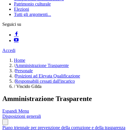
Patrimonio culturale
Elezioni
Tutti gli argomenti...
Seguici su
Accedi
Home
/
Amministrazione Trasparente
/
Personale
/
Posizioni ad Elevata Qualificazione
/
Responsabili cessati dall'incarico
/
Viscido Gilda
Amministrazione Trasparente
Espandi Menu
Disposizioni generali
Piano triennale per prevenzione della corruzione e della trasparenza