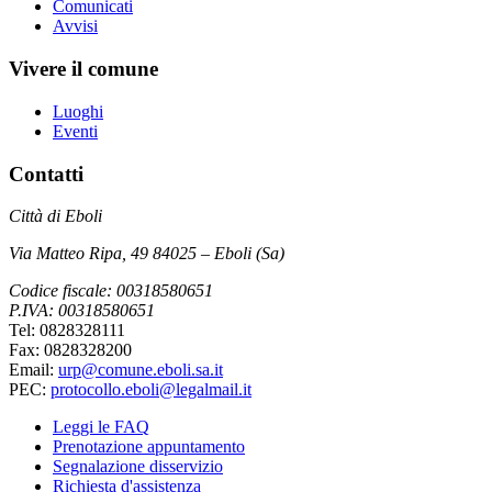
Comunicati
Avvisi
Vivere il comune
Luoghi
Eventi
Contatti
Città di Eboli
Via Matteo Ripa, 49 84025 – Eboli (Sa)
Codice fiscale: 00318580651
P.IVA: 00318580651
Tel: 0828328111
Fax: 0828328200
Email:
urp@comune.eboli.sa.it
PEC:
protocollo.eboli@legalmail.it
Leggi le FAQ
Prenotazione appuntamento
Segnalazione disservizio
Richiesta d'assistenza