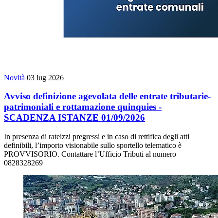
Novità
03 lug 2026
Avviso definizione agevolata delle entrate tributarie-
patrimoniali e rottamazione quinquies -
SCADENZA ISTANZE 01/09/2026
In presenza di rateizzi pregressi e in caso di rettifica degli atti
definibili, l’importo visionabile sullo sportello telematico è
PROVVISORIO. Contattare l’Ufficio Tributi al numero
0828328269