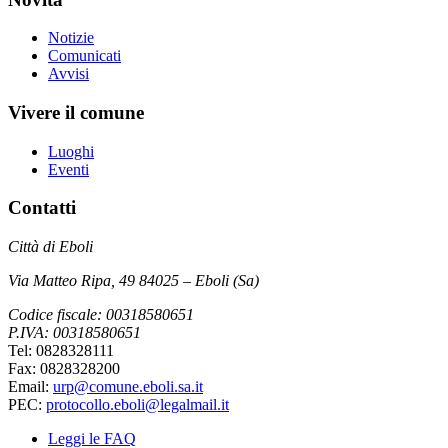
Notizie
Comunicati
Avvisi
Vivere il comune
Luoghi
Eventi
Contatti
Città di Eboli
Via Matteo Ripa, 49 84025 – Eboli (Sa)
Codice fiscale: 00318580651
P.IVA: 00318580651
Tel: 0828328111
Fax: 0828328200
Email:
urp@comune.eboli.sa.it
PEC:
protocollo.eboli@legalmail.it
Leggi le FAQ